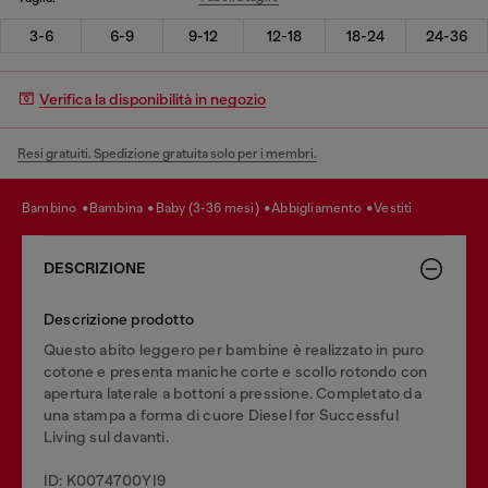
3-6
6-9
9-12
12-18
18-24
24-36
Verifica la disponibilità in negozio
Resi gratuiti. Spedizione gratuita solo per i membri.
bambino
bambina
baby (3-36 mesi)
abbigliamento
vestiti
DESCRIZIONE
Descrizione prodotto
Questo abito leggero per bambine è realizzato in puro
cotone e presenta maniche corte e scollo rotondo con
apertura laterale a bottoni a pressione. Completato da
una stampa a forma di cuore Diesel for Successful
Living sul davanti.
ID: K0074700YI9