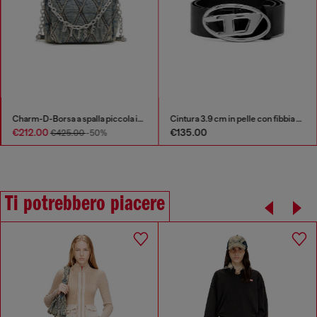
Charm-D-Borsa a spalla piccola in denim trapuntato
Cintura 3.9 cm in pelle con fibbia Oval D lucida
€212.00
€135.00
€425.00
-50%
Ti potrebbero piacere