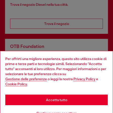
Trova il negozio Diesel nella tua città.
Trova il negozio
OTB Foundation
Dona il tuo 5x1000 a OTB Foundation, l’organizzazione non
Per offrirti una migliore esperienza, questo sito utilizza cookie di
profit del gruppo OTB che sostiene progetti concreti per
prime e terze parti e tecnologie simili. Selezionando "Accetta
giovani, donne, inclusione ed emergenze in tutto il mondo.
tutto" acconsenti al loro utilizzo. Per maggiori informazioni o per
Choose your location
selezionare le tue preferenze clicca su
Gestione delle preferenze
o leggi la nostra
Privacy Policy
e
You are currently browsing Italia website, but it seems you may
Cookie Policy
.
Scopri di più
be based in United States
Stay in Italia
Accetta tutto
HELP
Go to United States