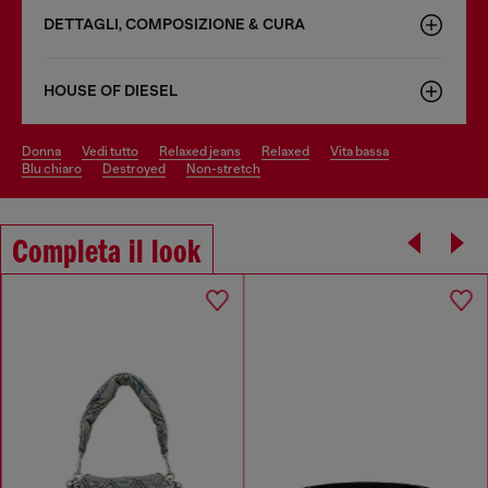
DETTAGLI, COMPOSIZIONE & CURA
HOUSE OF DIESEL
donna
vedi tutto
relaxed jeans
relaxed
vita bassa
blu chiaro
destroyed
non-stretch
Completa il look