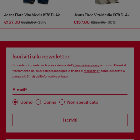
Jeans Flare Vita Media 1978 D-Akemi
Jeans Flare Vita Media 1978 D-Akemi
€157.00
€157.00
€225.00
-30%
€225.00
-30%
Iscriviti alla newsletter
Procedendo, confermi la presa visione dell’
informativa privacy
autorizzo Diesel al
trattamento dei miei dati personali per le finalità di
Marketing*
come descritto al
paragrafo 3.1, d) dell’
informativa privacy
.
E-mail*
Uomo
Donna
Non specificato
Iscriviti