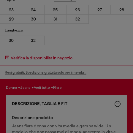
23
24
25
26
27
28
29
30
31
32
Lunghezza:
30
32
Verifica la disponibilità in negozio
Resi gratuiti. Spedizione gratuita solo per i membri.
donna
jeans
vedi tutto
flare
DESCRIZIONE, TAGLIA E FIT
Descrizione prodotto
Jeans flare donna con vita media e gamba wide. Un
modello che non passa mai di moda, aderente in vita e