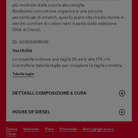
più morbido dalla coscia alla caviglia.
Realizzato con cotone organico e una piccola
percentuale di stretch, questo jeans vita media donna in
denim comfort di colore nero è parte della selezione
DNA di Diesel.
ID: A0362409N89
Vestibilità
La modella indossa una taglia 26 ed è alta 175 cm
Controlla la tabella taglie per scegliere la taglia corretta.
Tabella taglie
DETTAGLI, COMPOSIZIONE & CURA
HOUSE OF DIESEL
donna
vedi tutto
flare
vita media
nero/grigio scuro
clean