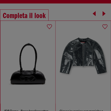
Completa il look
1DR Dome - Borsa bowling rettangolare in pelle
Giacca in vernice con maniche a uovo