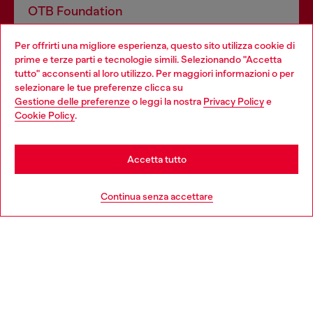
OTB Foundation
Dona il tuo 5x1000 a OTB Foundation, l’organizzazione non
Per offrirti una migliore esperienza, questo sito utilizza cookie di
profit del gruppo OTB che sostiene progetti concreti per
prime e terze parti e tecnologie simili. Selezionando "Accetta
giovani, donne, inclusione ed emergenze in tutto il mondo.
tutto" acconsenti al loro utilizzo. Per maggiori informazioni o per
Choose your location
selezionare le tue preferenze clicca su
Gestione delle preferenze
o leggi la nostra
Privacy Policy
e
You are currently browsing Italia website, but it seems you may
Cookie Policy
.
Scopri di più
be based in United States
Stay in Italia
Accetta tutto
HELP
Go to United States
Continua senza accettare
AREA LEGAL
WORLD OF DIESEL