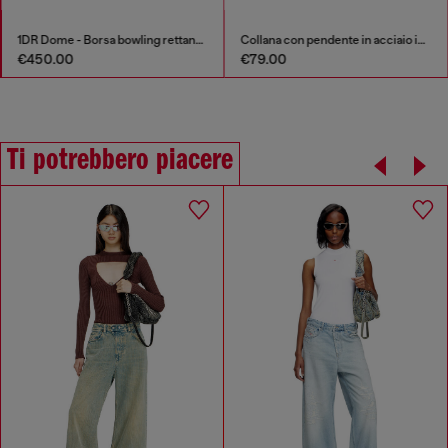
1DR Dome - Borsa bowling rettangolare in pelle
Collana con pendente in acciaio inox
€450.00
€79.00
Ti potrebbero piacere