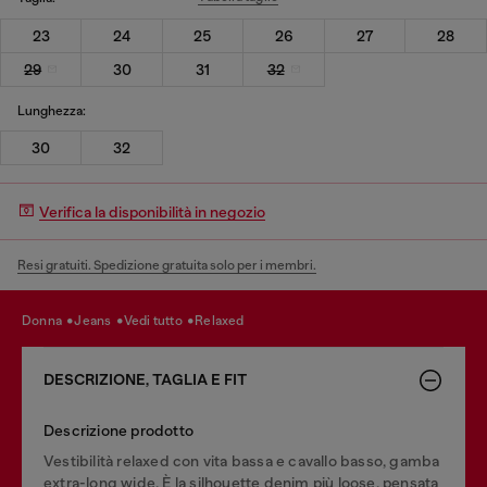
23
24
25
26
27
28
29
30
31
32
Lunghezza:
30
32
Verifica la disponibilità in negozio
Resi gratuiti. Spedizione gratuita solo per i membri.
donna
jeans
vedi tutto
relaxed
DESCRIZIONE, TAGLIA E FIT
Descrizione prodotto
Vestibilità relaxed con vita bassa e cavallo basso, gamba
extra-long wide. È la silhouette denim più loose, pensata