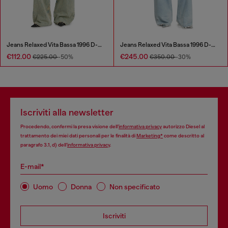
Jeans Relaxed Vita Bassa 1996 D-Sire
Jeans Relaxed Vita Bassa 1996 D-Sire
€112.00
€245.00
€225.00
-50%
€350.00
-30%
Iscriviti alla newsletter
Procedendo, confermi la presa visione dell’
informativa privacy
autorizzo Diesel al
trattamento dei miei dati personali per le finalità di
Marketing*
come descritto al
paragrafo 3.1, d) dell’
informativa privacy
.
E-mail*
Uomo
Donna
Non specificato
Iscriviti