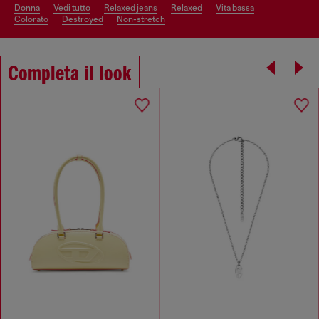
donna
vedi tutto
relaxed jeans
relaxed
vita bassa
colorato
destroyed
non-stretch
Completa il look