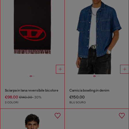
Sciarpa in lana reversibile bicolore
Camicia bowling in denim
€98.00
€150.00
€140.00
-30%
2 COLORI
BLU SCURO