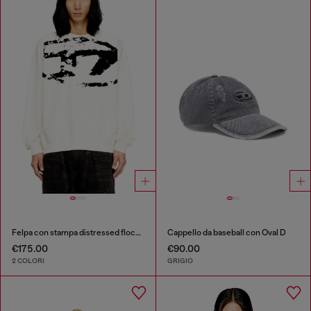
Felpa con stampa distressed floccata
Cappello da baseball con Oval D
€175.00
€90.00
2 COLORI
GRIGIO