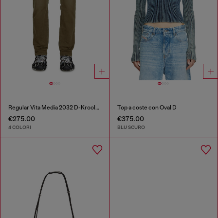
Regular Vita Media 2032 D-Krooley Joggjeans®
Top a coste con Oval D
€275.00
€375.00
4 COLORI
BLU SCURO