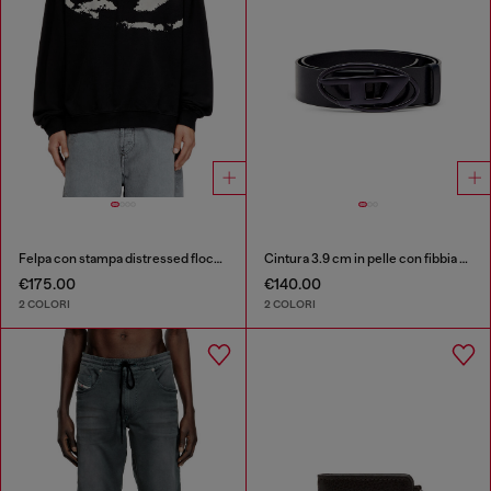
Felpa con stampa distressed floccata
Cintura 3.9 cm in pelle con fibbia Oval D metalizzata
€175.00
€140.00
2 COLORI
2 COLORI