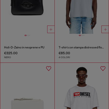
Holi-D-Zaino in neoprene e PU
T-shirt con stampa distressed floccata
€325.00
€85.00
NERO
4 COLORI