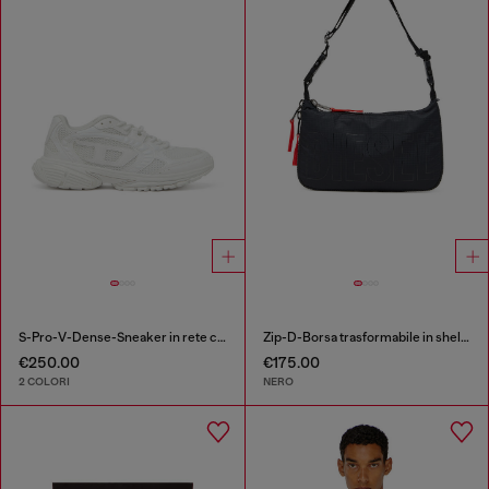
S-Pro-V-Dense-Sneaker in rete con logo Oval D
Zip-D-Borsa trasformabile in shell jacquard
€250.00
€175.00
2 COLORI
NERO