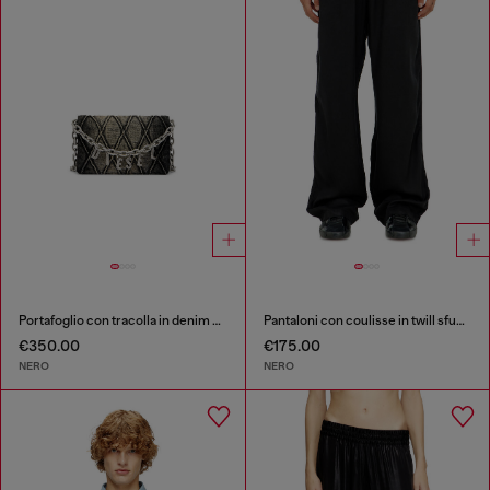
Portafoglio con tracolla in denim a rombi
Pantaloni con coulisse in twill sfumato
€350.00
€175.00
NERO
NERO