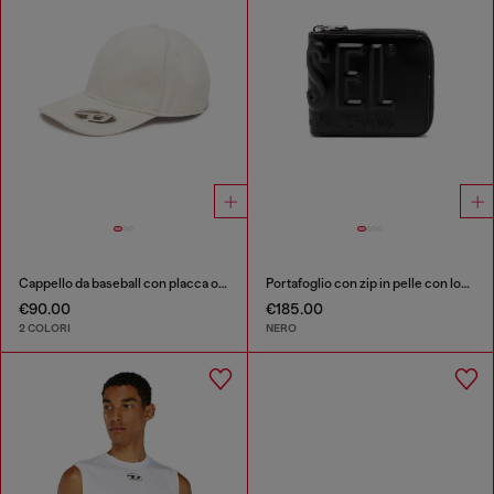
Cappello da baseball con placca oval D
Portafoglio con zip in pelle con logo a rilievo
€90.00
€185.00
2 COLORI
NERO