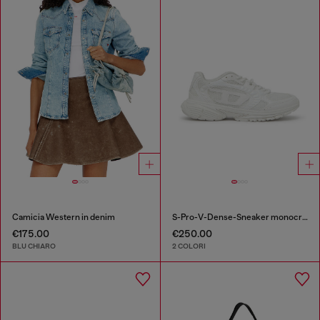
Camicia Western in denim
S-Pro-V-Dense-Sneaker monocromatiche in rete con logo Oval D
€175.00
€250.00
BLU CHIARO
2 COLORI