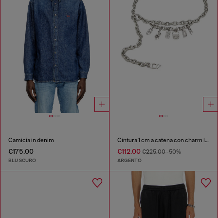
Camicia in denim
Cintura 1 cm a catena con charm logo
€175.00
€112.00
€225.00
-50%
BLU SCURO
ARGENTO