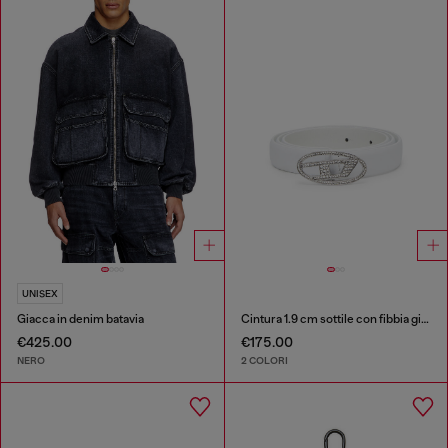
UNISEX
Giacca in denim batavia
Cintura 1.9 cm sottile con fibbia gioiello
€425.00
€175.00
NERO
2 COLORI