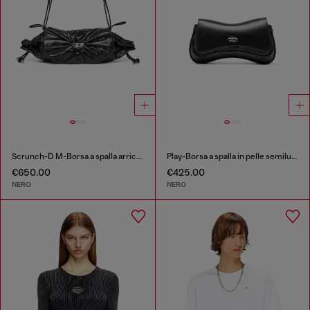
Scrunch-D M-Borsa a spalla arricciata in pelle lucida
Play-Borsa a spalla in pelle semilucida
€650.00
€425.00
NERO
NERO