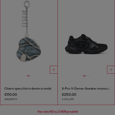
Charm specchio in denim a rombi
S-Pro-V-Dense-Sneaker monocromatiche in rete con logo Oval D
€110.00
€250.00
ARGENTO
2 COLORI
Hai visto
60
su 3.908 prodotti