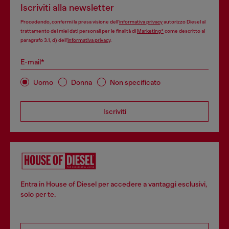
Iscriviti alla newsletter
Procedendo, confermi la presa visione dell’
informativa privacy
autorizzo Diesel al
trattamento dei miei dati personali per le finalità di
Marketing*
come descritto al
paragrafo 3.1, d) dell’
informativa privacy
.
E-mail*
Uomo
Donna
Non specificato
Iscriviti
Entra in House of Diesel per accedere a vantaggi esclusivi,
solo per te.