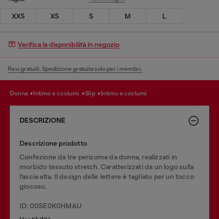
XXS
XS
S
M
L
Verifica la disponibilità in negozio
Resi gratuiti. Spedizione gratuita solo per i membri.
donna
intimo e costumi
slip
intimo e costumi
DESCRIZIONE
Descrizione prodotto
Confezione da tre perizoma da donna, realizzati in
morbido tessuto stretch. Caratterizzati da un logo sulla
fascia alta. Il design delle lettere è tagliato per un tocco
giocoso.
ID: 00SE0K0HMAU