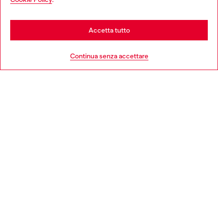
Scopri di più
be based in United States
Stay in Italia
Accetta tutto
HELP
Go to United States
Continua senza accettare
AREA LEGAL
WORLD OF DIESEL
CORPORATE