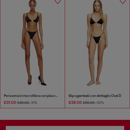
Perizoma in microfibra con placca Oval D
Slip sgambati con dettaglio Oval D
€31.00
€38.00
€45.00
-31%
€55.00
-30%