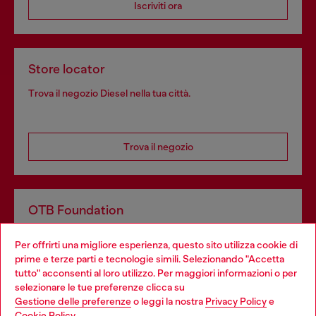
Iscriviti ora
Store locator
Trova il negozio Diesel nella tua città.
Trova il negozio
OTB Foundation
Dona il tuo 5x1000 a OTB Foundation, l’organizzazione non
Per offrirti una migliore esperienza, questo sito utilizza cookie di
profit del gruppo OTB che sostiene progetti concreti per
prime e terze parti e tecnologie simili. Selezionando "Accetta
giovani, donne, inclusione ed emergenze in tutto il mondo.
tutto" acconsenti al loro utilizzo. Per maggiori informazioni o per
Choose your location
selezionare le tue preferenze clicca su
Gestione delle preferenze
o leggi la nostra
Privacy Policy
e
You are currently browsing Italia website, but it seems you may
Cookie Policy
.