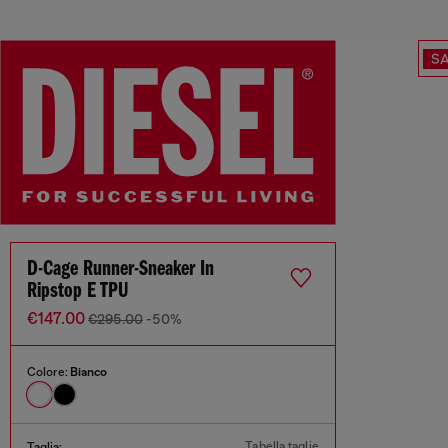
SA
D-Cage Runner-Sneaker In
Ripstop E TPU
€147.00
€295.00
-50%
Colore:
Bianco
Tabella taglie
Taglia: