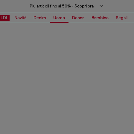
Più articoli fino al 50% - Scopri ora
LDI
Novità
Denim
Uomo
Donna
Bambino
Regali