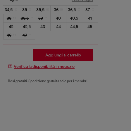
34,5
35
35,5
36
36,5
37
38
38,5
39
40
40,5
41
42
42,5
43
44
44,5
45
46
47
Aggiungi al carrello
Verifica la disponibilità in negozio
Resi gratuiti. Spedizione gratuita solo per i membri.