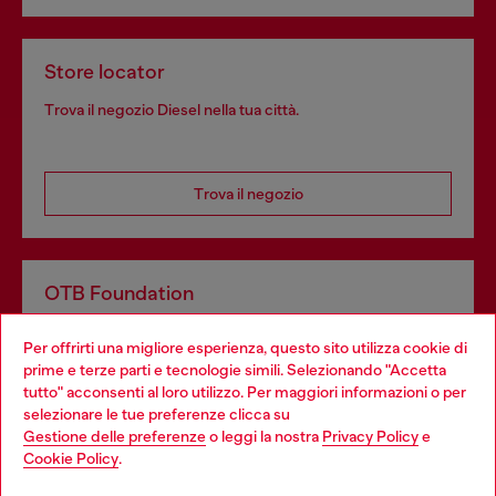
Store locator
Trova il negozio Diesel nella tua città.
Trova il negozio
OTB Foundation
Dona il tuo 5x1000 a OTB Foundation, l’organizzazione non
Per offrirti una migliore esperienza, questo sito utilizza cookie di
profit del gruppo OTB che sostiene progetti concreti per
prime e terze parti e tecnologie simili. Selezionando "Accetta
giovani, donne, inclusione ed emergenze in tutto il mondo.
tutto" acconsenti al loro utilizzo. Per maggiori informazioni o per
Choose your location
selezionare le tue preferenze clicca su
Gestione delle preferenze
o leggi la nostra
Privacy Policy
e
You are currently browsing Italia website, but it seems you may
Cookie Policy
.
Scopri di più
be based in United States