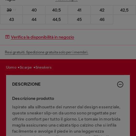
39
40
40,5
41
42
42,5
43
44
44,5
45
46
Verifica la disponibilità in negozio
Resi gratuiti. Spedizione gratuita solo per i membri.
uomo
scarpe
sneakers
DESCRIZIONE
Descrizione prodotto
Ispirate alla silhouette dei runner dal design essenziale,
queste sneaker slip-on da uomo sono progettate per
offrire comfort per tutto il giorno. Le tomaie in morbida
maglia assicurano una calzata tipo calzino che si infila
facilmente e avvolge il piede in una leggerezza