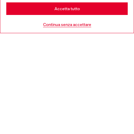
Stay in Italia
Accetta tutto
HELP
Go to United States
Continua senza accettare
AREA LEGAL
WORLD OF DIESEL
CORPORATE
Country: IT
Language: IT