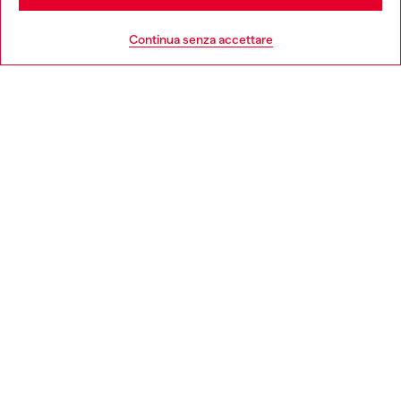
HELP
Go to United States
Continua senza accettare
AREA LEGAL
WORLD OF DIESEL
CORPORATE
Country: IT
Language: IT