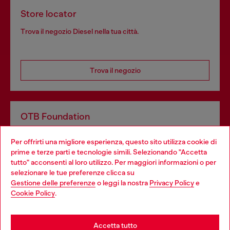
Store locator
Trova il negozio Diesel nella tua città.
Trova il negozio
OTB Foundation
Dona il tuo 5x1000 a OTB Foundation, l’organizzazione non
Per offrirti una migliore esperienza, questo sito utilizza cookie di
profit del gruppo OTB che sostiene progetti concreti per
prime e terze parti e tecnologie simili. Selezionando "Accetta
giovani, donne, inclusione ed emergenze in tutto il mondo.
tutto" acconsenti al loro utilizzo. Per maggiori informazioni o per
Choose your location
selezionare le tue preferenze clicca su
Gestione delle preferenze
o leggi la nostra
Privacy Policy
e
You are currently browsing Italia website, but it seems you may
Cookie Policy
.
Scopri di più
be based in United States
Stay in Italia
Accetta tutto