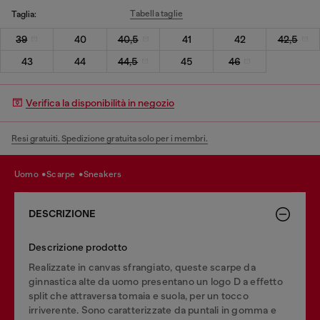
Tabella taglie
Taglia:
39
40
40,5
41
42
42,5
43
44
44,5
45
46
Verifica la disponibilità in negozio
Resi gratuiti. Spedizione gratuita solo per i membri.
uomo
scarpe
sneakers
DESCRIZIONE
Descrizione prodotto
Realizzate in canvas sfrangiato, queste scarpe da
ginnastica alte da uomo presentano un logo D a effetto
split che attraversa tomaia e suola, per un tocco
irriverente. Sono caratterizzate da puntali in gomma e