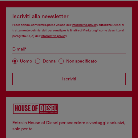
Iscriviti alla newsletter
Procedendo, confermi la presa visione dell’
informativa privacy
autorizzo Diesel al
trattamento dei miei dati personali per le finalità di
Marketing*
come descritto al
paragrafo 3.1, d) dell’
informativa privacy
.
E-mail*
Uomo
Donna
Non specificato
Iscriviti
Entra in House of Diesel per accedere a vantaggi esclusivi,
solo per te.