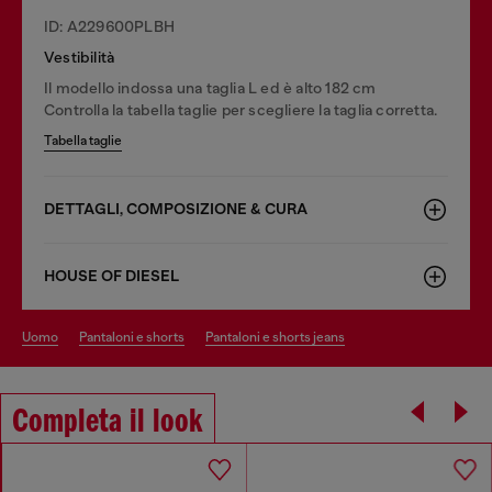
ID: A229600PLBH
Vestibilità
Il modello indossa una taglia L ed è alto 182 cm
Controlla la tabella taglie per scegliere la taglia corretta.
Tabella taglie
DETTAGLI, COMPOSIZIONE & CURA
HOUSE OF DIESEL
uomo
pantaloni e shorts
pantaloni e shorts jeans
Completa il look