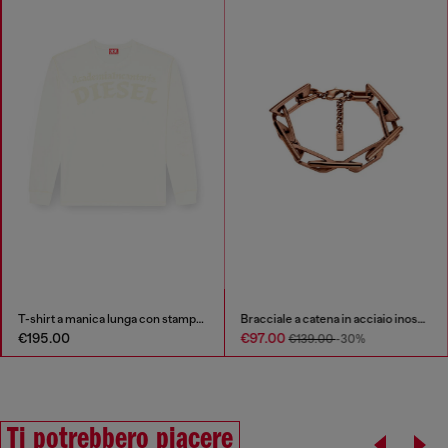
T-shirt a manica lunga con stampe e patch
Bracciale a catena in acciaio inossidabile
€195.00
€97.00
€139.00
-30%
Ti potrebbero piacere