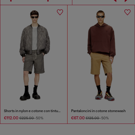
Shorts in nylon e cotone con tintura pigmentata
Pantaloncini in cotone stonewash
€112.00
€67.00
€225.00
-50%
€135.00
-50%