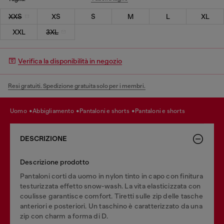
XXS
XS
S
M
L
XL
XXL
3XL
Verifica la disponibilità in negozio
Resi gratuiti. Spedizione gratuita solo per i membri.
uomo
abbigliamento
pantaloni e shorts
pantaloni e shorts
DESCRIZIONE
Descrizione prodotto
Pantaloni corti da uomo in nylon tinto in capo con finitura
testurizzata effetto snow-wash. La vita elasticizzata con
coulisse garantisce comfort. Tiretti sulle zip delle tasche
anteriori e posteriori. Un taschino è caratterizzato da una
zip con charm a forma di D.