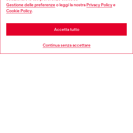
Gestione delle preferenze
o leggi la nostra
Privacy Policy
e
You are currently browsing Italia website, but it seems you may
Cookie Policy
.
Scopri di più
be based in United States
Stay in Italia
Accetta tutto
HELP
Go to United States
Continua senza accettare
AREA LEGAL
WORLD OF DIESEL
CORPORATE