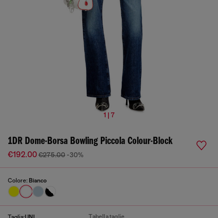
1 | 7
1DR Dome-Borsa Bowling Piccola Colour-Block
€192.00
€275.00
-30%
Colore:
Bianco
Tabella taglie
Taglia:
UNI