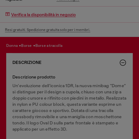
Verifica la disponibilità in negozio
Resi gratuiti. Spedizione gratuita solo per i membri.
donna
borse
borse a tracolla
DESCRIZIONE
Descrizione prodotto
Un'evoluzione dell'iconica 1DR, la nuova minibag "Dome"
si distingue per il design a cupola, chiuso con una zip a
doppio cursore e rifinito con piedini in metallo. Realizzata
in nylon e PU colour block, questa variante esprime un
carattere giocoso e sportivo. Dotata di una tracolla
crossbody rimovibile e una maniglia con moschettone
tondo. Il logo Oval D sulla parte frontale è stampato e
applicato per un effetto 3D.