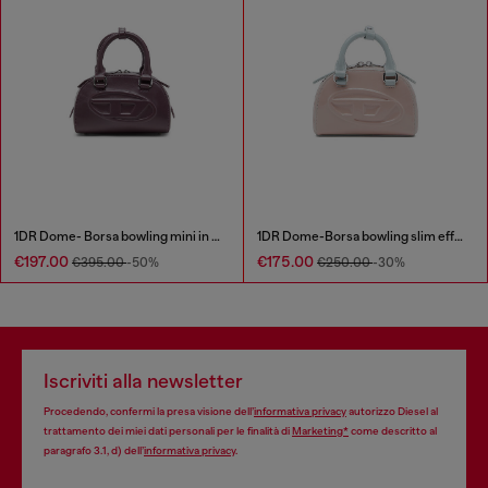
1DR Dome- Borsa bowling mini in pelle
1DR Dome-Borsa bowling slim effetto naplak
€197.00
€175.00
€395.00
-50%
€250.00
-30%
Iscriviti alla newsletter
Procedendo, confermi la presa visione dell’
informativa privacy
autorizzo Diesel al
trattamento dei miei dati personali per le finalità di
Marketing*
come descritto al
paragrafo 3.1, d) dell’
informativa privacy
.