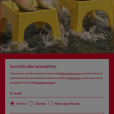
Iscriviti alla newsletter
Procedendo, confermi la presa visione dell’
informativa privacy
autorizzo Diesel al
trattamento dei miei dati personali per le finalità di
Marketing*
come descritto al
paragrafo 3.1, d) dell’
informativa privacy
.
E-mail*
Uomo
Donna
Non specificato