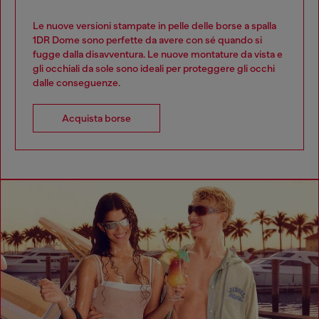
Le nuove versioni stampate in pelle delle borse a spalla
1DR Dome sono perfette da avere con sé quando si
fugge dalla disavventura. Le nuove montature da vista e
gli occhiali da sole sono ideali per proteggere gli occhi
dalle conseguenze.
Acquista borse