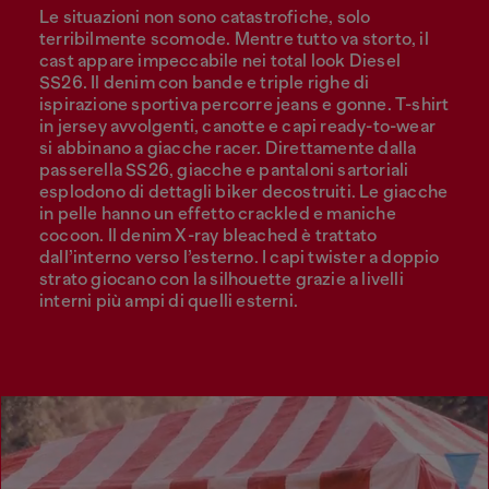
Le situazioni non sono catastrofiche, solo
terribilmente scomode. Mentre tutto va storto, il
cast appare impeccabile nei total look Diesel
SS26. Il denim con bande e triple righe di
ispirazione sportiva percorre jeans e gonne. T-shirt
in jersey avvolgenti, canotte e capi ready-to-wear
si abbinano a giacche racer. Direttamente dalla
passerella SS26, giacche e pantaloni sartoriali
esplodono di dettagli biker decostruiti. Le giacche
in pelle hanno un effetto crackled e maniche
cocoon. Il denim X-ray bleached è trattato
dall’interno verso l’esterno. I capi twister a doppio
strato giocano con la silhouette grazie a livelli
interni più ampi di quelli esterni.