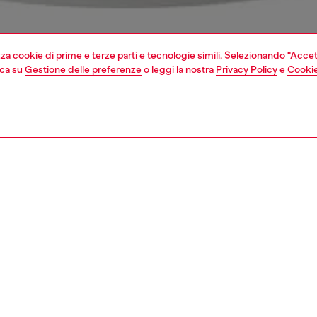
izza cookie di prime e terze parti e tecnologie simili. Selezionando "Accet
cca su
Gestione delle preferenze
o leggi la nostra
Privacy Policy
e
Cookie
1 | 6
sori
tech accessories
audio
ZIONE
ione prodotto
colari Diesel Wired Earbuds uniscono uno stile industriale
 prestazioni cablate affidabili, nessuna ricarica
ia e compatibilità con la maggior parte dei dispositivi