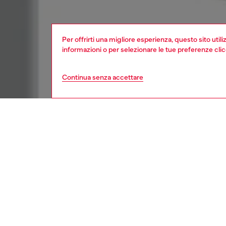
Per offrirti una migliore esperienza, questo sito util
informazioni o per selezionare le tue preferenze cli
Continua senza accettare
donna
acces
DESCRI
Descriz
Gli auri
audace a
necessar