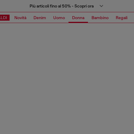
Più articoli fino al 50% - Scopri ora
LDI
Novità
Denim
Uomo
Donna
Bambino
Regali