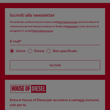
Iscriviti alla newsletter
Procedendo, confermi la presa visione dell’
informativa privacy
autorizzo Diesel al
trattamento dei miei dati personali per le finalità di
Marketing*
come descritto al
paragrafo 3.1, d) dell’
informativa privacy
.
E-mail*
Uomo
Donna
Non specificato
Iscriviti
Entra in House of Diesel per accedere a vantaggi esclusivi,
solo per te.