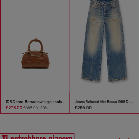
1DR Dome-Borsa bowling piccola in pelle pull-up
Jeans Relaxed Vita Bassa 1996 D-Sire
€276.00
€295.00
€395.00
-30%