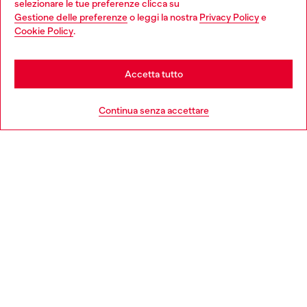
selezionare le tue preferenze clicca su
Gestione delle preferenze
o leggi la nostra
Privacy Policy
e
You are currently browsing Italia website, but it seems you may
Cookie Policy
.
Scopri di più
be based in United States
Stay in Italia
Accetta tutto
HELP
Go to United States
Continua senza accettare
AREA LEGAL
WORLD OF DIESEL
CORPORATE