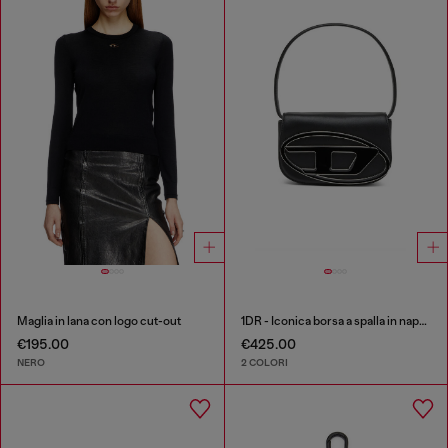
Maglia in lana con logo cut-out
1DR - Iconica borsa a spalla in nappa
€195.00
€425.00
NERO
2 COLORI