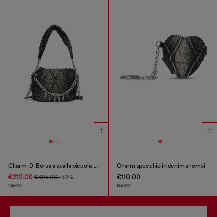
Charm-D-Borsa a spalla piccola in denim trapuntato e trattato
Charm specchio in denim a rombi
€212.00
€110.00
€425.00
-50%
NERO
NERO