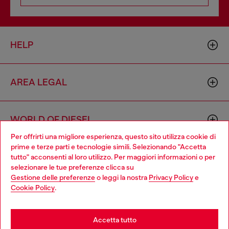
HELP
AREA LEGAL
WORLD OF DIESEL
Per offrirti una migliore esperienza, questo sito utilizza cookie di
prime e terze parti e tecnologie simili. Selezionando "Accetta
CORPORATE
tutto" acconsenti al loro utilizzo. Per maggiori informazioni o per
Choose your location
selezionare le tue preferenze clicca su
Gestione delle preferenze
o leggi la nostra
Privacy Policy
e
You are currently browsing Italia website, but it seems you may
Cookie Policy
.
be based in United States
Stay in Italia
Accetta tutto