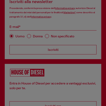
Iscriviti alla newsletter
Procedendo, confermi la presa visione dell’
informativa privacy
autorizzo Diesel al
trattamento dei miei dati personali per le finalità di
Marketing*
come descritto al
paragrafo 3.1, d) dell’
informativa privacy
.
E-mail*
Uomo
Donna
Non specificato
Iscriviti
Entra in House of Diesel per accedere a vantaggi esclusivi,
solo per te.