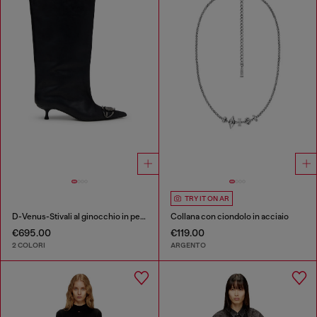
TRY IT ON AR
D-Venus-Stivali al ginocchio in pelle oliata
Collana con ciondolo in acciaio
€695.00
€119.00
2 COLORI
ARGENTO