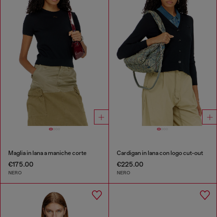
Maglia in lana a maniche corte
Cardigan in lana con logo cut-out
€175.00
€225.00
NERO
NERO