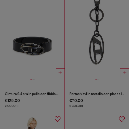
Cintura 2.4 cm in pelle con fibbia Oval D smaltata
Portachiavi in metallo con placca logo
€125.00
€70.00
2 COLORI
2 COLORI