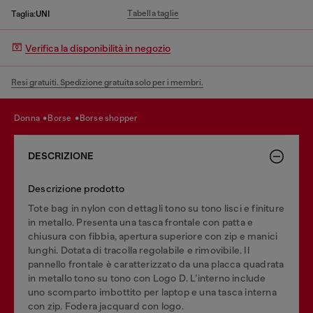
Tabella taglie
Taglia:
UNI
Verifica la disponibilità in negozio
Resi gratuiti. Spedizione gratuita solo per i membri.
donna
borse
borse shopper
DESCRIZIONE
Descrizione prodotto
Tote bag in nylon con dettagli tono su tono lisci e finiture
in metallo. Presenta una tasca frontale con patta e
chiusura con fibbia, apertura superiore con zip e manici
lunghi. Dotata di tracolla regolabile e rimovibile. Il
pannello frontale è caratterizzato da una placca quadrata
in metallo tono su tono con Logo D. L’interno include
uno scomparto imbottito per laptop e una tasca interna
con zip. Fodera jacquard con logo.