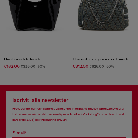
Play-Borsa tote lucida
Charm-D-Tote grande in denim trapuntato
€162.00
€312.00
€325.00
-50%
€625.00
-50%
Iscriviti alla newsletter
Procedendo, confermi la presa visione dell’
informativa privacy
autorizzo Diesel al
trattamento dei miei dati personali per le finalità di
Marketing*
come descritto al
paragrafo 3.1, d) dell’
informativa privacy
.
E-mail*