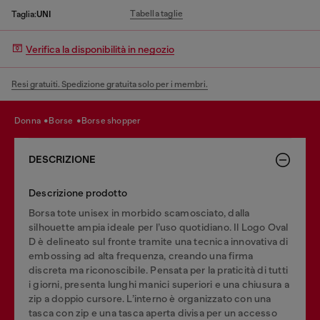
Tabella taglie
Taglia:
UNI
Verifica la disponibilità in negozio
Resi gratuiti. Spedizione gratuita solo per i membri.
donna
borse
borse shopper
DESCRIZIONE
Descrizione prodotto
Borsa tote unisex in morbido scamosciato, dalla
silhouette ampia ideale per l’uso quotidiano. Il Logo Oval
D è delineato sul fronte tramite una tecnica innovativa di
embossing ad alta frequenza, creando una firma
discreta ma riconoscibile. Pensata per la praticità di tutti
i giorni, presenta lunghi manici superiori e una chiusura a
zip a doppio cursore. L’interno è organizzato con una
tasca con zip e una tasca aperta divisa per un accesso