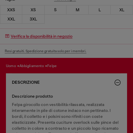
XXS
XS
S
M
L
XL
XXL
3XL
Verifica la disponibilità in negozio
Resi gratuiti. Spedizione gratuita solo per i membri.
uomo
abbigliamento
felpe
DESCRIZIONE
Descrizione prodotto
Felpa girocollo con vestibilità rilassata, realizzata
interamente in pile di cotone indaco non pettinato. I
bordi, il colletto e i polsini sono rifiniti con coste
elasticizzate. Presenta cuciture overlock sulle pince del
colletto in colore a contrasto e un piccolo logo ricamato