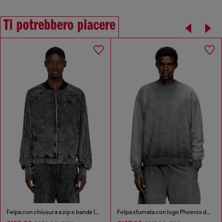
Ti potrebbero piacere
Felpa con chiusura a zip e bande lungo le maniche
Felpa sfumata con logo Phoenix devoré