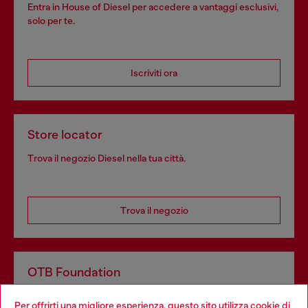
Entra in House of Diesel per accedere a vantaggi esclusivi,
solo per te.
Iscriviti ora
Store locator
Trova il negozio Diesel nella tua città.
Trova il negozio
OTB Foundation
Dona il tuo 5x1000 a OTB Foundation, l’organizzazione non
Per offrirti una migliore esperienza, questo sito utilizza cookie di