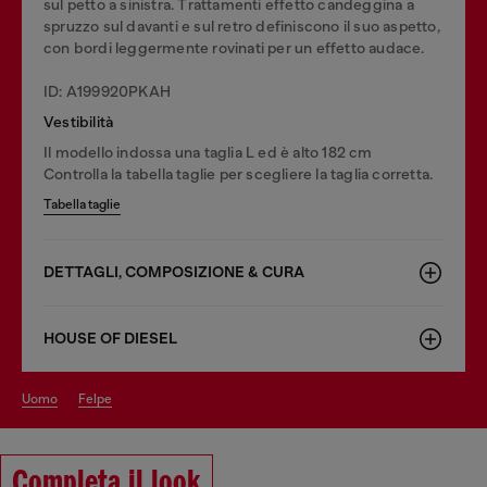
sul petto a sinistra. Trattamenti effetto candeggina a
spruzzo sul davanti e sul retro definiscono il suo aspetto,
con bordi leggermente rovinati per un effetto audace.
ID: A199920PKAH
Vestibilità
Il modello indossa una taglia L ed è alto 182 cm
Controlla la tabella taglie per scegliere la taglia corretta.
Tabella taglie
DETTAGLI, COMPOSIZIONE & CURA
HOUSE OF DIESEL
uomo
felpe
Completa il look