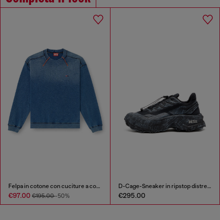
Felpa in cotone con cuciture a contrasto
D-Cage-Sneaker in ripstop distressed
€97.00
€295.00
€195.00
-50%