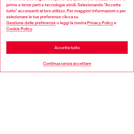
profit del gruppo OTB che sostiene progetti concreti per
prime e terze parti e tecnologie simili. Selezionando "Accetta
giovani, donne, inclusione ed emergenze in tutto il mondo.
tutto" acconsenti al loro utilizzo. Per maggiori informazioni o per
Choose your location
selezionare le tue preferenze clicca su
Gestione delle preferenze
o leggi la nostra
Privacy Policy
e
You are currently browsing Italia website, but it seems you may
Cookie Policy
.
Scopri di più
be based in United States
Stay in Italia
Accetta tutto
HELP
Go to United States
Continua senza accettare
AREA LEGAL
WORLD OF DIESEL
CORPORATE