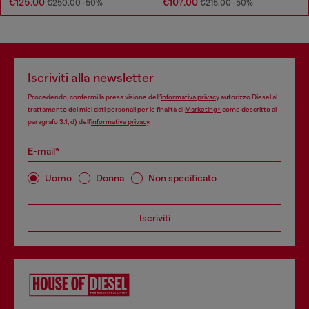
€125.00
€107.00
€250.00
-50%
€215.00
-50%
Iscriviti alla newsletter
Procedendo, confermi la presa visione dell’
informativa privacy
autorizzo Diesel al
trattamento dei miei dati personali per le finalità di
Marketing*
come descritto al
paragrafo 3.1, d) dell’
informativa privacy
.
E-mail*
Uomo
Donna
Non specificato
Iscriviti