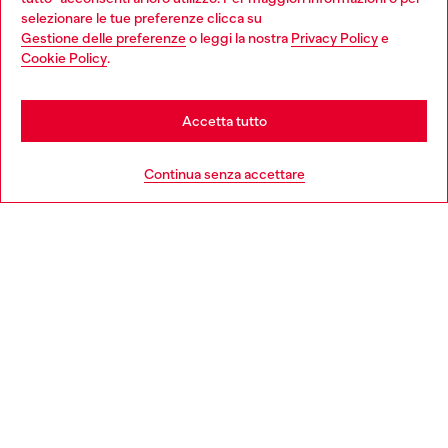
Choose your location
selezionare le tue preferenze clicca su
Gestione delle preferenze
o leggi la nostra
Privacy Policy
e
You are currently browsing Italia website, but it seems you may
Cookie Policy
.
Scopri di più
be based in United States
Stay in Italia
Accetta tutto
HELP
Go to United States
Continua senza accettare
AREA LEGAL
WORLD OF DIESEL
CORPORATE