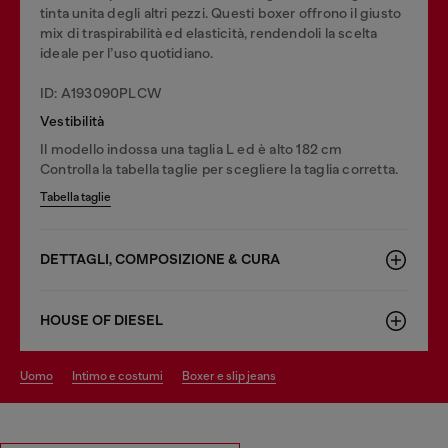
tinta unita degli altri pezzi. Questi boxer offrono il giusto
mix di traspirabilità ed elasticità, rendendoli la scelta
ideale per l’uso quotidiano.
ID: A193090PLCW
Vestibilità
Il modello indossa una taglia L ed è alto 182 cm
Controlla la tabella taglie per scegliere la taglia corretta.
Tabella taglie
DETTAGLI, COMPOSIZIONE & CURA
HOUSE OF DIESEL
uomo
intimo e costumi
boxer e slip jeans