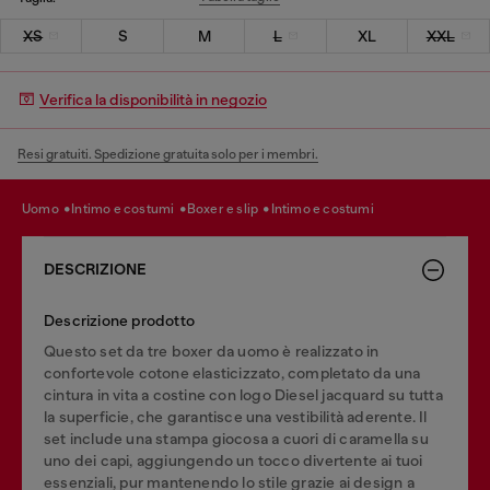
XS
S
M
L
XL
XXL
Verifica la disponibilità in negozio
Resi gratuiti. Spedizione gratuita solo per i membri.
uomo
intimo e costumi
boxer e slip
intimo e costumi
DESCRIZIONE
Descrizione prodotto
Questo set da tre boxer da uomo è realizzato in
confortevole cotone elasticizzato, completato da una
cintura in vita a costine con logo Diesel jacquard su tutta
la superficie, che garantisce una vestibilità aderente. Il
set include una stampa giocosa a cuori di caramella su
uno dei capi, aggiungendo un tocco divertente ai tuoi
essenziali, pur mantenendo lo stile grazie ai design a