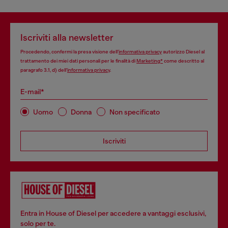
Iscriviti alla newsletter
Procedendo, confermi la presa visione dell’
informativa privacy
autorizzo Diesel al
trattamento dei miei dati personali per le finalità di
Marketing*
come descritto al
paragrafo 3.1, d) dell’
informativa privacy
.
E-mail*
Uomo
Donna
Non specificato
Iscriviti
Entra in House of Diesel per accedere a vantaggi esclusivi,
solo per te.