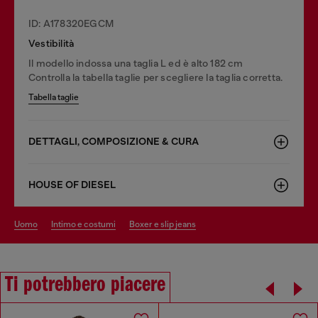
ID: A178320EGCM
Vestibilità
Il modello indossa una taglia L ed è alto 182 cm
Controlla la tabella taglie per scegliere la taglia corretta.
Tabella taglie
DETTAGLI, COMPOSIZIONE & CURA
HOUSE OF DIESEL
uomo
intimo e costumi
boxer e slip jeans
Ti potrebbero piacere