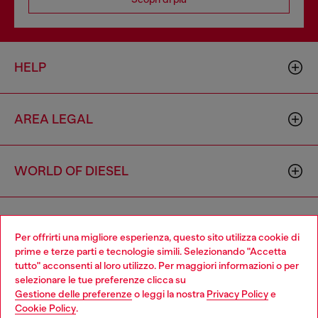
HELP
AREA LEGAL
WORLD OF DIESEL
CORPORATE
Per offrirti una migliore esperienza, questo sito utilizza cookie di
prime e terze parti e tecnologie simili. Selezionando "Accetta
tutto" acconsenti al loro utilizzo. Per maggiori informazioni o per
Choose your location
selezionare le tue preferenze clicca su
Gestione delle preferenze
o leggi la nostra
Privacy Policy
e
You are currently browsing Italia website, but it seems you may
Cookie Policy
.
be based in United States