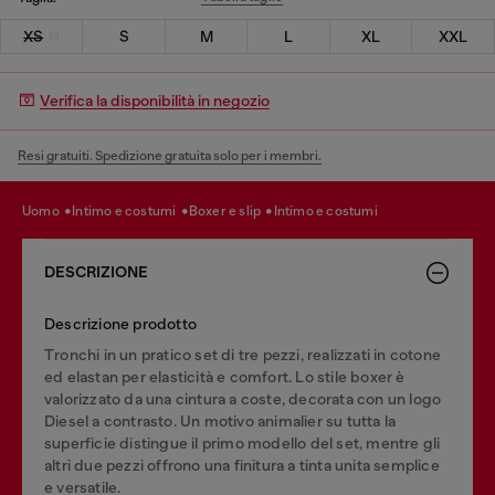
XS
S
M
L
XL
XXL
Verifica la disponibilità in negozio
Resi gratuiti. Spedizione gratuita solo per i membri.
uomo
intimo e costumi
boxer e slip
intimo e costumi
DESCRIZIONE
Descrizione prodotto
Tronchi in un pratico set di tre pezzi, realizzati in cotone
ed elastan per elasticità e comfort. Lo stile boxer è
valorizzato da una cintura a coste, decorata con un logo
Diesel a contrasto. Un motivo animalier su tutta la
superficie distingue il primo modello del set, mentre gli
altri due pezzi offrono una finitura a tinta unita semplice
e versatile.