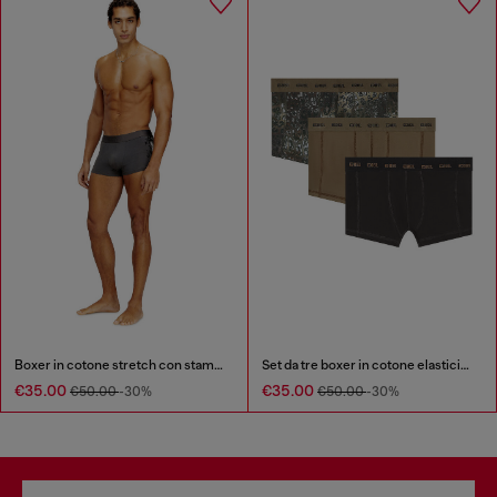
Boxer in cotone stretch con stampa tono su tono
Set da tre boxer in cotone elasticizzato
€35.00
€35.00
€50.00
-30%
€50.00
-30%