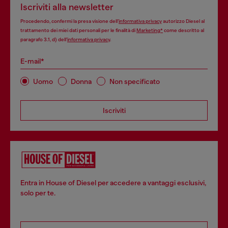
Iscriviti alla newsletter
Procedendo, confermi la presa visione dell’
informativa privacy
autorizzo Diesel al
trattamento dei miei dati personali per le finalità di
Marketing*
come descritto al
paragrafo 3.1, d) dell’
informativa privacy
.
E-mail*
Uomo
Donna
Non specificato
Iscriviti
Entra in House of Diesel per accedere a vantaggi esclusivi,
solo per te.