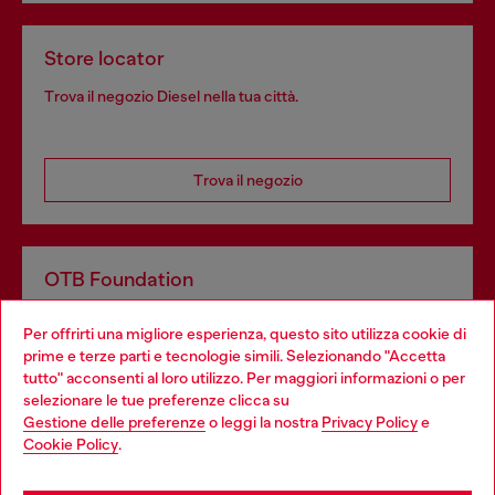
Store locator
Trova il negozio Diesel nella tua città.
Trova il negozio
OTB Foundation
Dona il tuo 5x1000 a OTB Foundation, l’organizzazione non
Per offrirti una migliore esperienza, questo sito utilizza cookie di
profit del gruppo OTB che sostiene progetti concreti per
prime e terze parti e tecnologie simili. Selezionando "Accetta
giovani, donne, inclusione ed emergenze in tutto il mondo.
tutto" acconsenti al loro utilizzo. Per maggiori informazioni o per
Choose your location
selezionare le tue preferenze clicca su
Gestione delle preferenze
o leggi la nostra
Privacy Policy
e
You are currently browsing Italia website, but it seems you may
Cookie Policy
.
Scopri di più
be based in United States