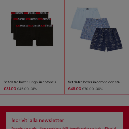
Set da tre boxer lunghi in cotone stretch
Set da tre boxer in cotone con stampa integrale
€31.00
€49.00
€45.00
-31%
€70.00
-30%
Iscriviti alla newsletter
Procedendo, confermi la presa visione dell’
informativa privacy
autorizzo Diesel al