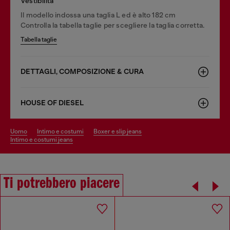
Vestibilità
Il modello indossa una taglia L ed è alto 182 cm
Controlla la tabella taglie per scegliere la taglia corretta.
Tabella taglie
DETTAGLI, COMPOSIZIONE & CURA
HOUSE OF DIESEL
uomo
intimo e costumi
boxer e slip jeans
intimo e costumi jeans
Ti potrebbero piacere