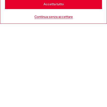
Stay in Italia
Accetta tutto
HELP
Go to United States
Continua senza accettare
AREA LEGAL
WORLD OF DIESEL
CORPORATE
Country: IT
Language: IT