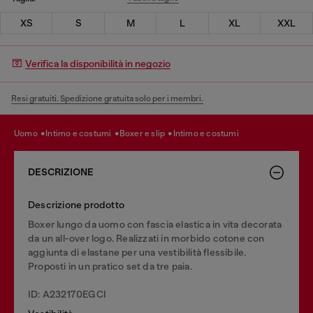
XS
S
M
L
XL
XXL
Verifica la disponibilità in negozio
Resi gratuiti. Spedizione gratuita solo per i membri.
uomo
intimo e costumi
boxer e slip
intimo e costumi
DESCRIZIONE
Descrizione prodotto
Boxer lungo da uomo con fascia elastica in vita decorata
da un all-over logo. Realizzati in morbido cotone con
aggiunta di elastane per una vestibilità flessibile.
Proposti in un pratico set da tre paia.
ID: A232170EGCI