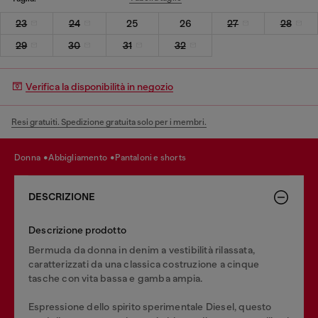
23
24
25
26
27
28
29
30
31
32
Verifica la disponibilità in negozio
Resi gratuiti. Spedizione gratuita solo per i membri.
donna
abbigliamento
pantaloni e shorts
DESCRIZIONE
Descrizione prodotto
Bermuda da donna in denim a vestibilità rilassata,
caratterizzati da una classica costruzione a cinque
tasche con vita bassa e gamba ampia.
Espressione dello spirito sperimentale Diesel, questo