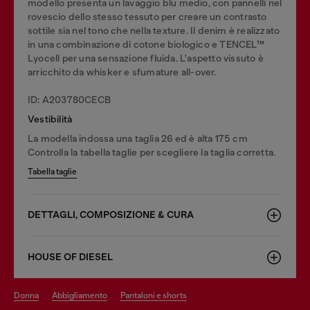
modello presenta un lavaggio blu medio, con pannelli nel
rovescio dello stesso tessuto per creare un contrasto
sottile sia nel tono che nella texture. Il denim è realizzato
in una combinazione di cotone biologico e TENCEL™
Lyocell per una sensazione fluida. L'aspetto vissuto è
arricchito da whisker e sfumature all-over.
ID: A203780CECB
Vestibilità
La modella indossa una taglia 26 ed è alta 175 cm
Controlla la tabella taglie per scegliere la taglia corretta.
Tabella taglie
DETTAGLI, COMPOSIZIONE & CURA
HOUSE OF DIESEL
donna
abbigliamento
pantaloni e shorts