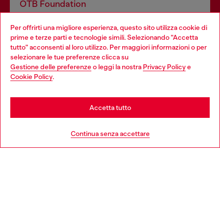
OTB Foundation
Dona il tuo 5x1000 a OTB Foundation, l’organizzazione non
Per offrirti una migliore esperienza, questo sito utilizza cookie di
profit del gruppo OTB che sostiene progetti concreti per
prime e terze parti e tecnologie simili. Selezionando "Accetta
giovani, donne, inclusione ed emergenze in tutto il mondo.
tutto" acconsenti al loro utilizzo. Per maggiori informazioni o per
Choose your location
selezionare le tue preferenze clicca su
Gestione delle preferenze
o leggi la nostra
Privacy Policy
e
You are currently browsing Italia website, but it seems you may
Cookie Policy
.
Scopri di più
be based in United States
Stay in Italia
Accetta tutto
HELP
Go to United States
Continua senza accettare
AREA LEGAL
WORLD OF DIESEL