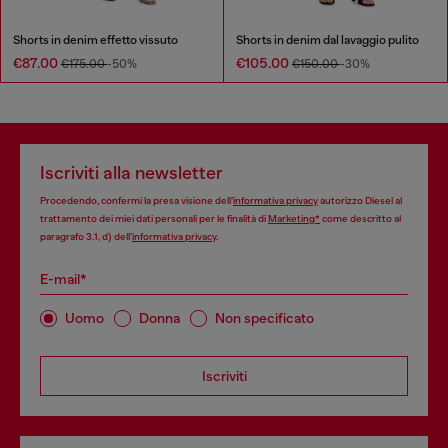
Shorts in denim effetto vissuto
Shorts in denim dal lavaggio pulito
€87.00
€105.00
€175.00
-50%
€150.00
-30%
Iscriviti alla newsletter
Procedendo, confermi la presa visione dell’
informativa privacy
autorizzo Diesel al
trattamento dei miei dati personali per le finalità di
Marketing*
come descritto al
paragrafo 3.1, d) dell’
informativa privacy
.
E-mail*
Uomo
Donna
Non specificato
Iscriviti