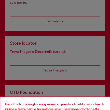
solo per te.
Iscriviti ora
Store locator
Trova il negozio Diesel nella tua città.
Trova il negozio
OTB Foundation
Dona il tuo 5x1000 a OTB Foundation, l’organizzazione non
Per offrirti una migliore esperienza, questo sito utilizza cookie di
profit del gruppo OTB che sostiene progetti concreti per
prime e terze parti e tecnologie simili. Selezionando "Accetta