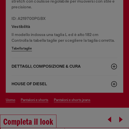
stretch con coulisse regolabile per muoversi con stile e
precisione.
ID: A219700PGBX
Vestibilità
Il modello indossa una taglia L ed è alto 182 cm
Controlla la tabella taglie per scegliere la taglia corretta.
Tabella taglie
DETTAGLI, COMPOSIZIONE & CURA
HOUSE OF DIESEL
uomo
pantaloni e shorts
pantaloni e shorts jeans
Completa il look