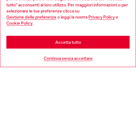
giovani, donne, inclusione ed emergenze in tutto il mondo.
tutto" acconsenti al loro utilizzo. Per maggiori informazioni o per
Choose your location
selezionare le tue preferenze clicca su
Gestione delle preferenze
o leggi la nostra
Privacy Policy
e
You are currently browsing Italia website, but it seems you may
Cookie Policy
.
Scopri di più
be based in United States
Stay in Italia
Accetta tutto
HELP
Go to United States
Continua senza accettare
AREA LEGAL
WORLD OF DIESEL
CORPORATE