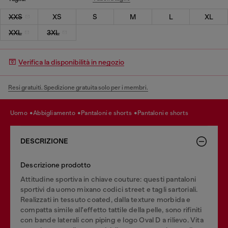
XXS
XS
S
M
L
XL
XXL
3XL
Verifica la disponibilità in negozio
Resi gratuiti. Spedizione gratuita solo per i membri.
uomo
abbigliamento
pantaloni e shorts
pantaloni e shorts
DESCRIZIONE
Descrizione prodotto
Attitudine sportiva in chiave couture: questi pantaloni
sportivi da uomo mixano codici street e tagli sartoriali.
Realizzati in tessuto coated, dalla texture morbida e
compatta simile all'effetto tattile della pelle, sono rifiniti
con bande laterali con piping e logo Oval D a rilievo. Vita