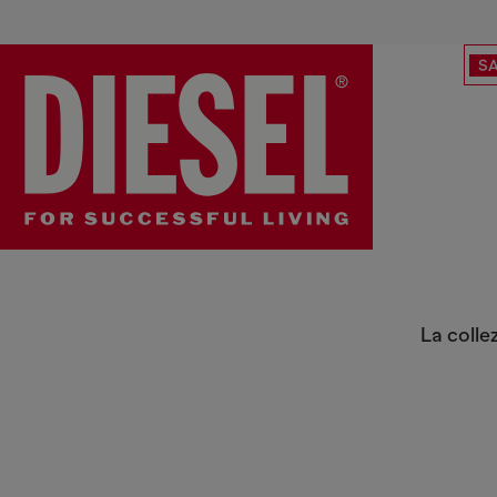
SA
Partywear
La colle