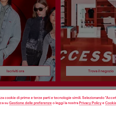
Iscriviti ora
Trova il negozio
izza cookie di prime e terze parti e tecnologie simili. Selezionando "Accet
EGAL
WORLD OF DIESEL
cca su
Gestione delle preferenze
o leggi la nostra
Privacy Policy
e
Cookie
cy
About Diesel
sulla privacy
House of Diesel