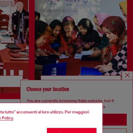
Scopri di più
Choose your location
You are currently browsing Italia website, but it
seems you may be based in United States
ta tutto" acconsenti al loro utilizzo. Per maggiori
CORPORATE
 Policy
.
Stay in Italia
Codice etico
Modello di organizzazione, gestione e