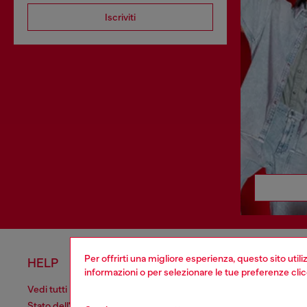
Iscriviti
Per offrirti una migliore esperienza, questo sito util
HELP
AREA L
informazioni o per selezionare le tue preferenze cli
Vedi tutti
Cookie poli
Stato dell'ordine
Informativa 