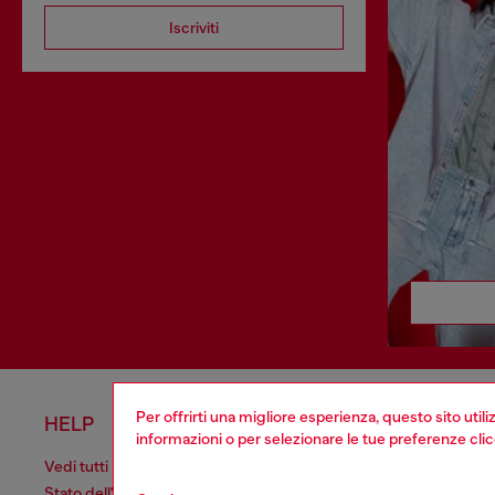
Iscriviti
Per offrirti una migliore esperienza, questo sito util
HELP
AREA L
informazioni o per selezionare le tue preferenze cli
Vedi tutti
Cookie poli
Stato dell'ordine
Informativa 