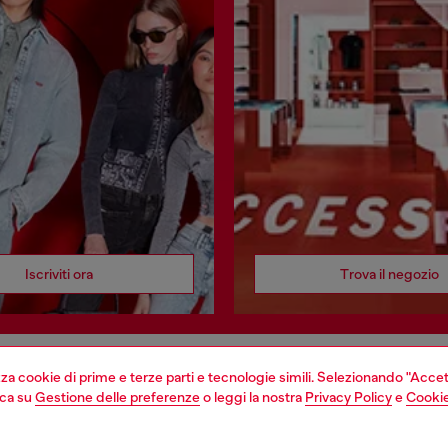
Iscriviti ora
Trova il negozio
izza cookie di prime e terze parti e tecnologie simili. Selezionando "Accet
EGAL
WORLD OF DIESEL
cca su
Gestione delle preferenze
o leggi la nostra
Privacy Policy
e
Cookie
cy
About Diesel
sulla privacy
House of Diesel