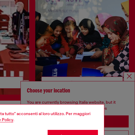
Scopri di più
Choose your location
You are currently browsing Italia website, but it
seems you may be based in United States
ta tutto" acconsenti al loro utilizzo. Per maggiori
CORPORATE
 Policy
.
Stay in Italia
Codice etico
Modello di organizzazione, gestione e