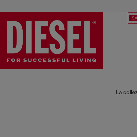
SA
Shop by top Collections
La colle