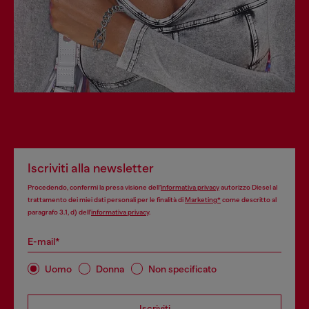
Iscriviti alla newsletter
Procedendo, confermi la presa visione dell’
informativa privacy
autorizzo Diesel al
trattamento dei miei dati personali per le finalità di
Marketing*
come descritto al
paragrafo 3.1, d) dell’
informativa privacy
.
E-mail*
Uomo
Donna
Non specificato
Iscriviti