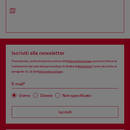
Iscriviti alla newsletter
Procedendo, confermi la presa visione dell’
informativa privacy
autorizzo Diesel al
trattamento dei miei dati personali per le finalità di
Marketing*
come descritto al
paragrafo 3.1, d) dell’
informativa privacy
.
E-mail*
Uomo
Donna
Non specificato
Iscriviti