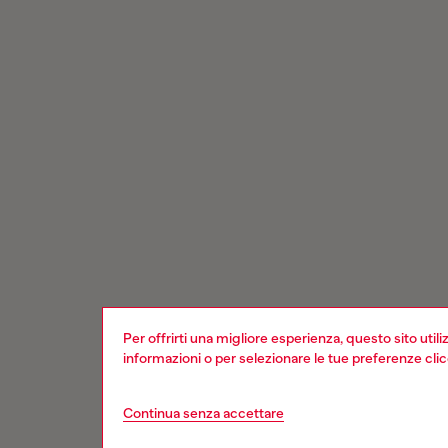
Per offrirti una migliore esperienza, questo sito util
informazioni o per selezionare le tue preferenze cli
Continua senza accettare