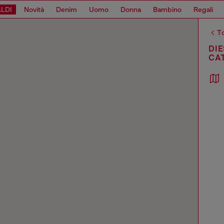
LDI
Novità
Denim
Uomo
Donna
Bambino
Regali
To
DIE
CA