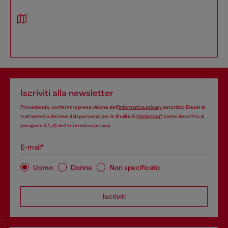
Iscriviti alla newsletter
Procedendo, confermi la presa visione dell’
informativa privacy
autorizzo Diesel al
trattamento dei miei dati personali per le finalità di
Marketing*
come descritto al
paragrafo 3.1, d) dell’
informativa privacy
.
E-mail*
Uomo
Donna
Non specificato
Iscriviti