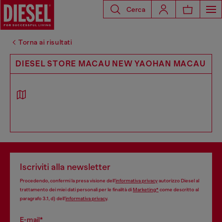
Cerca
Torna ai risultati
DIESEL STORE MACAU NEW YAOHAN MACAU
Iscriviti alla newsletter
Procedendo, confermi la presa visione dell’
informativa privacy
autorizzo Diesel al
trattamento dei miei dati personali per le finalità di
Marketing*
come descritto al
paragrafo 3.1, d) dell’
informativa privacy
.
E-mail*