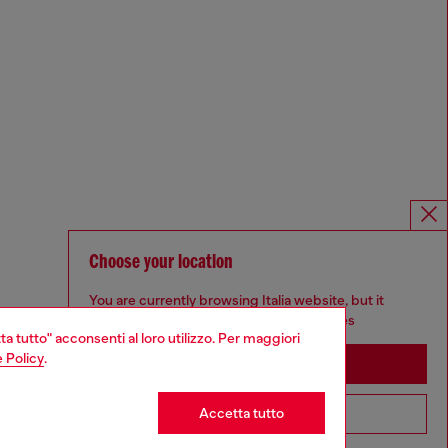
Choose your location
You are currently browsing Italia website, but it
seems you may be based in United States
ta tutto" acconsenti al loro utilizzo. Per maggiori
 Policy
.
Stay in Italia
Accetta tutto
Go to United States