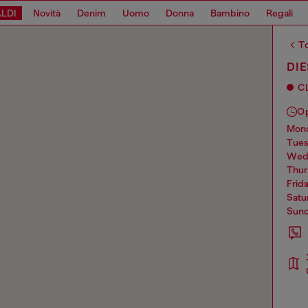
LDI
Novità
Denim
Uomo
Donna
Bambino
Regali
To
DI
C
O
mo
tue
we
thu
frid
sat
sun