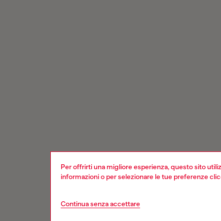
Per offrirti una migliore esperienza, questo sito util
informazioni o per selezionare le tue preferenze cli
Continua senza accettare