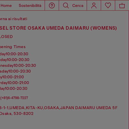
Home
Sostenibilità
Cerca
rna ai risultati
ESEL STORE OSAKA UMEDA DAIMARU (WOMENS)
LOSED
pening Times
nday
10:00-20:30
sday
10:00-20:30
dnesday
10:00-20:30
rsday
10:00-20:30
ay
10:00-21:00
urday
10:00-21:00
day
10:00-20:30
(+81)6-4798-7227
3-1-1,UMEDA,KITA-KU,OSAKA,JAPAN DAIMARU UMEDA 5F
Osaka, 530-8202