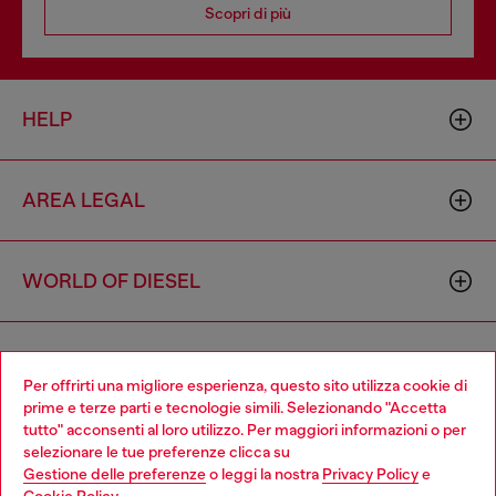
Scopri di più
HELP
AREA LEGAL
WORLD OF DIESEL
CORPORATE
Per offrirti una migliore esperienza, questo sito utilizza cookie di
prime e terze parti e tecnologie simili. Selezionando "Accetta
tutto" acconsenti al loro utilizzo. Per maggiori informazioni o per
Choose your location
selezionare le tue preferenze clicca su
Gestione delle preferenze
o leggi la nostra
Privacy Policy
e
You are currently browsing Italia website, but it seems you may