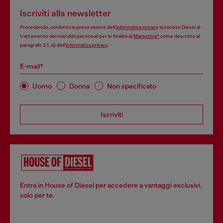
Iscriviti alla newsletter
Procedendo, confermi la presa visione dell’
informativa privacy
autorizzo Diesel al
trattamento dei miei dati personali per le finalità di
Marketing*
come descritto al
paragrafo 3.1, d) dell’
informativa privacy
.
E-mail*
Uomo
Donna
Non specificato
Iscriviti
Entra in House of Diesel per accedere a vantaggi esclusivi,
solo per te.