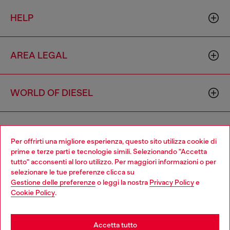
HELP
AREA LEGAL
WORLD OF DIESEL
CORPORATE
Per offrirti una migliore esperienza, questo sito utilizza cookie di
prime e terze parti e tecnologie simili. Selezionando "Accetta
tutto" acconsenti al loro utilizzo. Per maggiori informazioni o per
Choose your location
selezionare le tue preferenze clicca su
Gestione delle preferenze
o leggi la nostra
Privacy Policy
e
You are currently browsing Italia website, but it seems you may
Cookie Policy
.
be based in United States
Country: IT
Language: IT
Stay in Italia
Accetta tutto