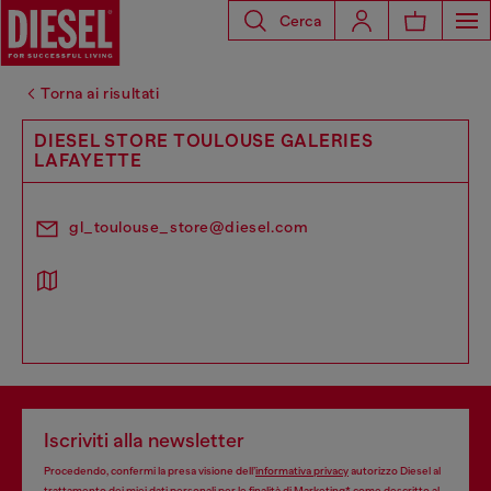
Cerca
Torna ai risultati
DIESEL STORE TOULOUSE GALERIES
LAFAYETTE
gl_toulouse_store@diesel.com
Iscriviti alla newsletter
Procedendo, confermi la presa visione dell’
informativa privacy
autorizzo Diesel al
trattamento dei miei dati personali per le finalità di
Marketing*
come descritto al