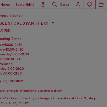
Home
Sostenibilità
Cerca
rna ai risultati
SEL STORE XI'AN THE CITY
LOSED
pening Times
nday
10:00-21:30
sday
10:00-21:30
dnesday
10:00-21:30
rsday
10:00-21:30
ay
Closed
urday
10:00-21:30
day
10:00-21:30
(+86) 02988817228
xian_zhongda_international_store@diesel.com
No.72 Gaoxin Road c/o Zhongda International Floor 2, Shop
L202 Xi'an, 710021