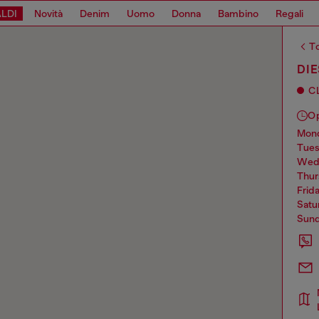
LDI
Novità
Denim
Uomo
Donna
Bambino
Regali
To
DIE
C
O
mo
tue
we
thu
frid
sat
sun