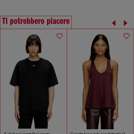
Ti potrebbero piacere
T-shirt con patch D ricamato
Canotta burgundy con dettaglio Oval D