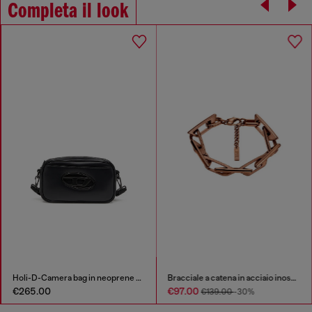
Completa il look
Holi-D-Camera bag in neoprene e PU
Bracciale a catena in acciaio inossidabile
€265.00
€97.00
€139.00
-30%