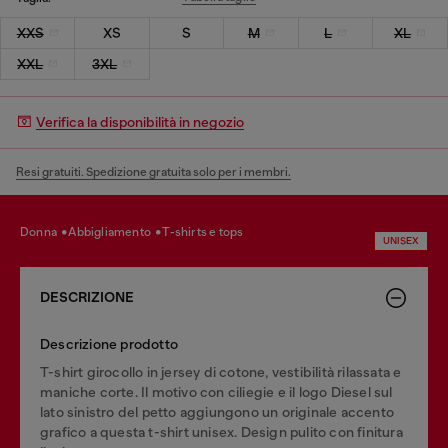
XXS
XS
S
M
L
XL
XXL
3XL
Verifica la disponibilità in negozio
Resi gratuiti. Spedizione gratuita solo per i membri.
donna
abbigliamento
t-shirts e tops
UNISEX
DESCRIZIONE
Descrizione prodotto
T-shirt girocollo in jersey di cotone, vestibilità rilassata e
maniche corte. Il motivo con ciliegie e il logo Diesel sul
lato sinistro del petto aggiungono un originale accento
grafico a questa t-shirt unisex. Design pulito con finitura