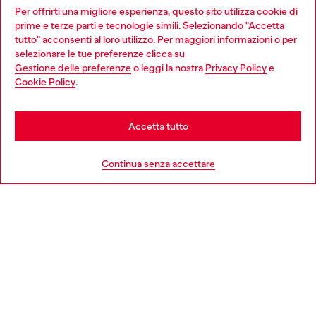
Dona il tuo 5x1000 a OTB Foundation, l’organizzazione non
Per offrirti una migliore esperienza, questo sito utilizza cookie di
profit del gruppo OTB che sostiene progetti concreti per
prime e terze parti e tecnologie simili. Selezionando "Accetta
giovani, donne, inclusione ed emergenze in tutto il mondo.
tutto" acconsenti al loro utilizzo. Per maggiori informazioni o per
Choose your location
selezionare le tue preferenze clicca su
Gestione delle preferenze
o leggi la nostra
Privacy Policy
e
You are currently browsing Italia website, but it seems you may
Cookie Policy
.
Scopri di più
be based in United States
Stay in Italia
Accetta tutto
HELP
Go to United States
Continua senza accettare
AREA LEGAL
WORLD OF DIESEL
CORPORATE