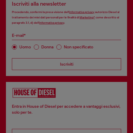
Iscriviti alla newsletter
Procedendo, confermi la presa visione dell’
informativa privacy
autorizzo Diesel al
trattamento dei miei dati personali per le finalità di
Marketing*
come descritto al
paragrafo 3.1, d) dell’
informativa privacy
.
E-mail*
Uomo
Donna
Non specificato
Iscriviti
Entra in House of Diesel per accedere a vantaggi esclusivi,
solo per te.