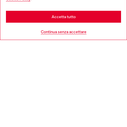
be based in United States
Stay in Italia
Accetta tutto
HELP
Go to United States
Continua senza accettare
AREA LEGAL
WORLD OF DIESEL
CORPORATE