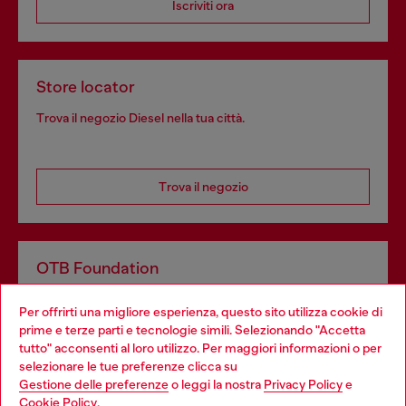
Iscriviti ora
Store locator
Trova il negozio Diesel nella tua città.
Trova il negozio
OTB Foundation
Dona il tuo 5x1000 a OTB Foundation, l’organizzazione non
Per offrirti una migliore esperienza, questo sito utilizza cookie di
profit del gruppo OTB che sostiene progetti concreti per
prime e terze parti e tecnologie simili. Selezionando "Accetta
giovani, donne, inclusione ed emergenze in tutto il mondo.
tutto" acconsenti al loro utilizzo. Per maggiori informazioni o per
Choose your location
selezionare le tue preferenze clicca su
Gestione delle preferenze
o leggi la nostra
Privacy Policy
e
You are currently browsing Italia website, but it seems you may
Cookie Policy
.
Scopri di più