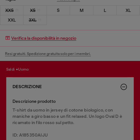
XXS
XS
S
M
L
XL
XXL
3XL
Verifica la disponibilità in negozio
Resi gratuiti. Spedizione gratuita solo per i membri.
saldi
uomo
DESCRIZIONE
Descrizione prodotto
T-shirt da uomo in jersey di cotone biologico, con
maniche a giro basso e un fit relaxed. Un logo Oval D è
ricamato in filo rosso sul petto.
ID: A185350AIJU