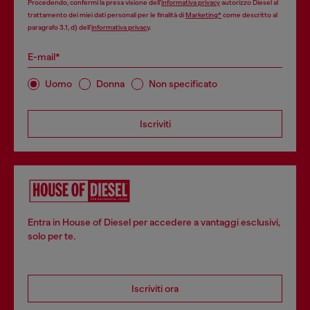
Procedendo, confermi la presa visione dell’
informativa privacy
autorizzo Diesel al
trattamento dei miei dati personali per le finalità di
Marketing*
come descritto al
paragrafo 3.1, d) dell’
informativa privacy
.
E-mail*
Uomo
Donna
Non specificato
Iscriviti
Entra in House of Diesel per accedere a vantaggi esclusivi,
solo per te.
Iscriviti ora