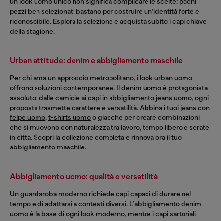
un look uomo unico non significa complicare le scelte: pochi
pezzi ben selezionati bastano per costruire un’identità forte e
riconoscibile. Esplora la selezione e acquista subito i capi chiave
della stagione.
Urban attitude: denim e abbigliamento maschile
Per chi ama un approccio metropolitano, i look urban uomo
offrono soluzioni contemporanee. Il denim uomo è protagonista
assoluto: dalle camicie ai capi in abbigliamento jeans uomo, ogni
proposta trasmette carattere e versatilità. Abbina i tuoi jeans con
felpe uomo
,
t-shirts uomo
o giacche per creare combinazioni
che si muovono con naturalezza tra lavoro, tempo libero e serate
in città. Scopri la collezione completa e rinnova ora il tuo
abbigliamento maschile.
Abbigliamento uomo: qualità e versatilità
Un guardaroba moderno richiede capi capaci di durare nel
tempo e di adattarsi a contesti diversi. L’abbigliamento denim
uomo è la base di ogni look moderno, mentre i capi sartoriali