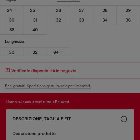
24
25
26
27
28
29
30
31
32
33
34
36
38
40
Lunghezza:
30
32
34
Verifica la disponibilità in negozio
Resi gratuiti. Spedizione gratuita solo per i membri.
uomo
jeans
vedi tutto
relaxed
DESCRIZIONE, TAGLIA E FIT
Descrizione prodotto