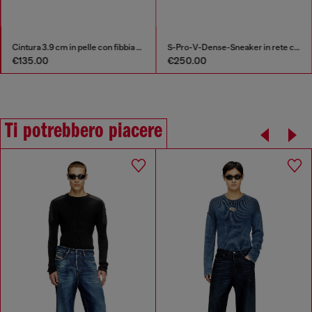
Cintura 3.9 cm in pelle con fibbia a D
S-Pro-V-Dense-Sneaker in rete con logo Oval D
€135.00
€250.00
Ti potrebbero piacere