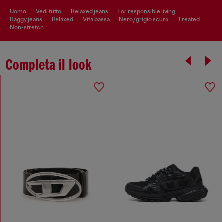
uomo
vedi tutto
relaxed jeans
for responsible living
baggy jeans
relaxed
vita bassa
nero/grigio scuro
treated
non-stretch
Completa il look