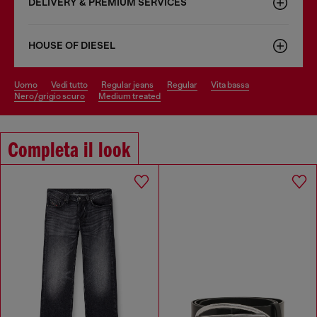
DELIVERY & PREMIUM SERVICES
HOUSE OF DIESEL
uomo
vedi tutto
regular jeans
regular
vita bassa
nero/grigio scuro
medium treated
Completa il look