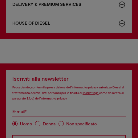
DELIVERY & PREMIUM SERVICES
HOUSE OF DIESEL
Iscriviti alla newsletter
Procedendo, confermi la presa visione dell’
informativa privacy
autorizzo Diesel al
trattamento dei miei dati personali per le finalità di
Marketing*
come descritto al
paragrafo 3.1, d) dell’
informativa privacy
.
E-mail*
Uomo
Donna
Non specificato