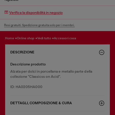
Verifica la disponibilità in negozio
Resi gratuiti. Spedizione gratuita solo per i membri.
home
online shop
vedi tutto
accessori casa
DESCRIZIONE
Descrizione prodotto
Alzata per dolci in porcellana e metallo parte della
collezione "Classicss on Acid".
ID: HA0205HA000
DETTAGLI, COMPOSIZIONE & CURA