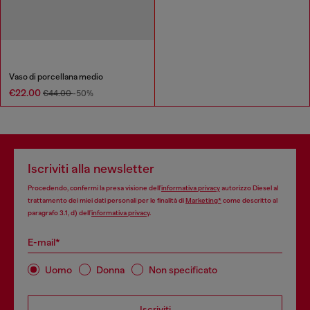
Vaso di porcellana medio
€22.00
€44.00
-50%
Iscriviti alla newsletter
Procedendo, confermi la presa visione dell’
informativa privacy
autorizzo Diesel al
trattamento dei miei dati personali per le finalità di
Marketing*
come descritto al
paragrafo 3.1, d) dell’
informativa privacy
.
E-mail*
Uomo
Donna
Non specificato
Iscriviti