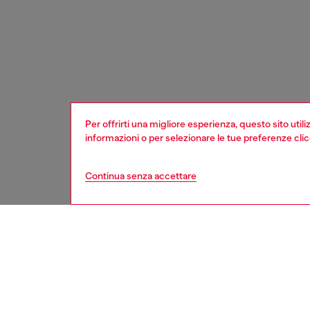
Per offrirti una migliore esperienza, questo sito util
informazioni o per selezionare le tue preferenze cli
Continua senza accettare
home
onlin
DESCRI