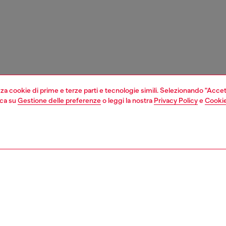
izza cookie di prime e terze parti e tecnologie simili. Selezionando "Accet
cca su
Gestione delle preferenze
o leggi la nostra
Privacy Policy
e
Cookie
1 | 4
e shop
vedi tutto
accessori casa
ZIONE