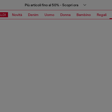
Più articoli fino al 50% - Scopri ora
LDI
Novità
Denim
Uomo
Donna
Bambino
Regali