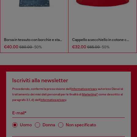
Borsa in tessuto con borchie e stampe
Cappello a secchiello in cotone con ampia tesa
€40.00
€32.00
€80.00
-50%
€65.00
-50%
Iscriviti alla newsletter
Procedendo, confermi la presa visione dell’
informativa privacy
autorizzo Diesel al
trattamento dei miei dati personali per le finalità di
Marketing*
come descritto al
paragrafo 3.1, d) dell’
informativa privacy
.
E-mail*
Uomo
Donna
Non specificato