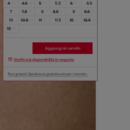
4
4.5
5
5.5
6
6.5
7
7.5
8
8.5
9
9.5
10
10.5
11
11.5
12
12.5
13
Aggiungi al carrello
Verifica la disponibilità in negozio
Resi gratuiti. Spedizione gratuita solo per i membri.