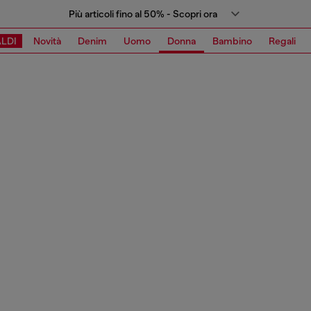
Più articoli fino al 50% - Scopri ora
LDI
Novità
Denim
Uomo
Donna
Bambino
Regali