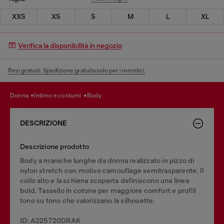
XXS
XS
S
M
L
XL
Verifica la disponibilità in negozio
Resi gratuiti. Spedizione gratuita solo per i membri.
donna
intimo e costumi
body
DESCRIZIONE
Descrizione prodotto
Body a maniche lunghe da donna realizzato in pizzo di
nylon stretch con motivo camouflage semitrasparente. Il
collo alto e la schiena scoperta definiscono una linea
bold. Tassello in cotone per maggiore comfort e profili
tono su tono che valorizzano la silhouette.
ID: A225720DRAK