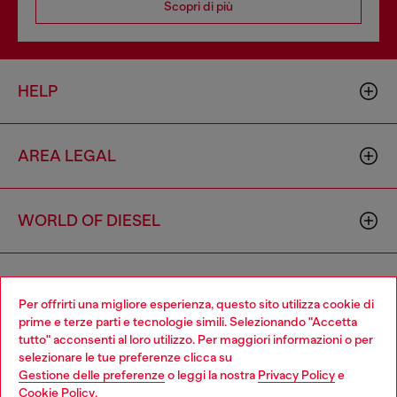
Scopri di più
HELP
AREA LEGAL
WORLD OF DIESEL
CORPORATE
Per offrirti una migliore esperienza, questo sito utilizza cookie di
prime e terze parti e tecnologie simili. Selezionando "Accetta
tutto" acconsenti al loro utilizzo. Per maggiori informazioni o per
Choose your location
selezionare le tue preferenze clicca su
Gestione delle preferenze
o leggi la nostra
Privacy Policy
e
You are currently browsing Italia website, but it seems you may
Cookie Policy
.