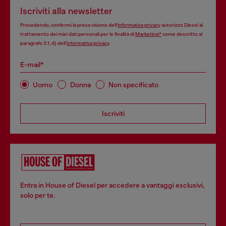
Iscriviti alla newsletter
Procedendo, confermi la presa visione dell’
informativa privacy
autorizzo Diesel al
trattamento dei miei dati personali per le finalità di
Marketing*
come descritto al
paragrafo 3.1, d) dell’
informativa privacy
.
E-mail*
Uomo
Donna
Non specificato
Iscriviti
Entra in House of Diesel per accedere a vantaggi esclusivi,
solo per te.