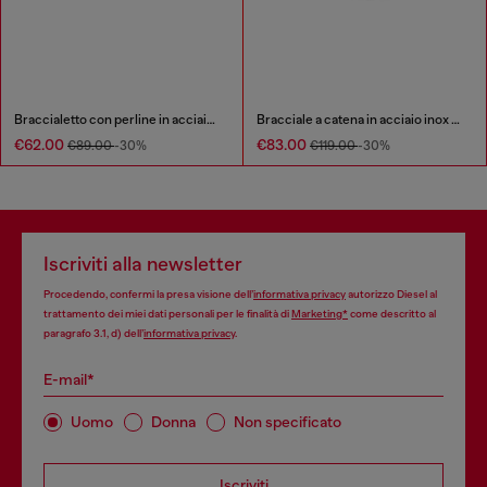
Braccialetto con perline in acciaio inossidabile e ematite
Bracciale a catena in acciaio inox e ottone
€62.00
€83.00
€89.00
-30%
€119.00
-30%
Iscriviti alla newsletter
Procedendo, confermi la presa visione dell’
informativa privacy
autorizzo Diesel al
trattamento dei miei dati personali per le finalità di
Marketing*
come descritto al
paragrafo 3.1, d) dell’
informativa privacy
.
E-mail*
Uomo
Donna
Non specificato
Iscriviti