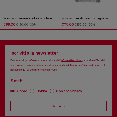
Sciarpa in lana reversibile bicolore
Sciarpa in misto lana con righe a contrasto
€98.00
€75.00
€140.00
-30%
€150.00
-50%
Iscriviti alla newsletter
Procedendo, confermi la presa visione dell’
informativa privacy
autorizzo Diesel al
trattamento dei miei dati personali per le finalità di
Marketing*
come descritto al
paragrafo 3.1, d) dell’
informativa privacy
.
E-mail*
Uomo
Donna
Non specificato
Iscriviti