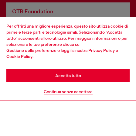
OTB Foundation
Dona il tuo 5x1000 a OTB Foundation, l’organizzazione non
Per offrirti una migliore esperienza, questo sito utilizza cookie di
profit del gruppo OTB che sostiene progetti concreti per
prime e terze parti e tecnologie simili. Selezionando "Accetta
giovani, donne, inclusione ed emergenze in tutto il mondo.
tutto" acconsenti al loro utilizzo. Per maggiori informazioni o per
Choose your location
selezionare le tue preferenze clicca su
Gestione delle preferenze
o leggi la nostra
Privacy Policy
e
You are currently browsing Italia website, but it seems you may
Cookie Policy
.
Scopri di più
be based in United States
Stay in Italia
Accetta tutto
HELP
Go to United States
Continua senza accettare
AREA LEGAL
WORLD OF DIESEL