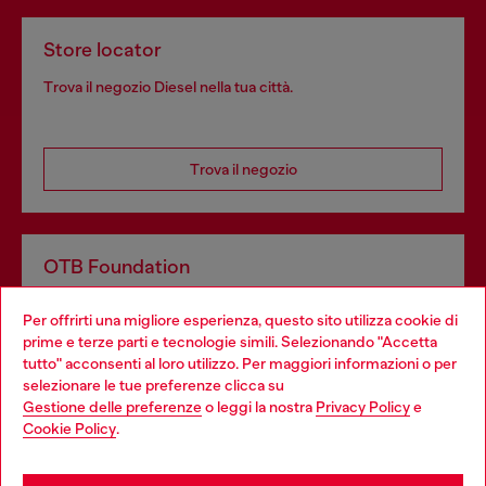
Store locator
Trova il negozio Diesel nella tua città.
Trova il negozio
OTB Foundation
Dona il tuo 5x1000 a OTB Foundation, l’organizzazione non
Per offrirti una migliore esperienza, questo sito utilizza cookie di
profit del gruppo OTB che sostiene progetti concreti per
prime e terze parti e tecnologie simili. Selezionando "Accetta
giovani, donne, inclusione ed emergenze in tutto il mondo.
tutto" acconsenti al loro utilizzo. Per maggiori informazioni o per
Choose your location
selezionare le tue preferenze clicca su
Gestione delle preferenze
o leggi la nostra
Privacy Policy
e
You are currently browsing Italia website, but it seems you may
Cookie Policy
.
Scopri di più
be based in United States