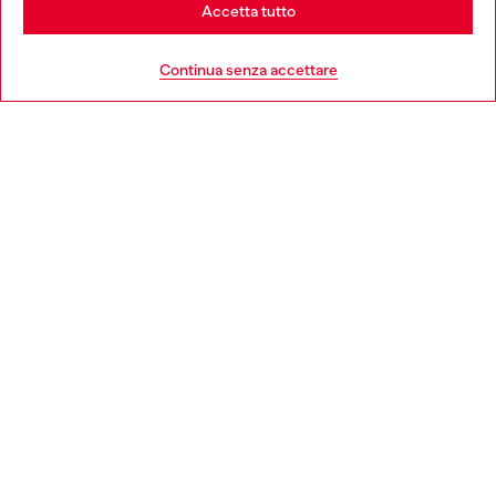
Stay in Italia
Accetta tutto
HELP
Go to United States
Continua senza accettare
AREA LEGAL
WORLD OF DIESEL
CORPORATE
Country: IT
Language: IT