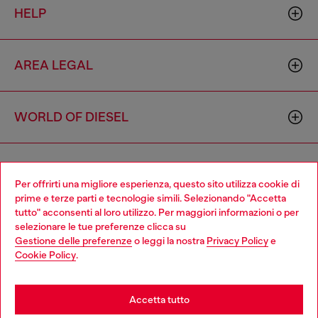
HELP
AREA LEGAL
WORLD OF DIESEL
CORPORATE
Per offrirti una migliore esperienza, questo sito utilizza cookie di
prime e terze parti e tecnologie simili. Selezionando "Accetta
tutto" acconsenti al loro utilizzo. Per maggiori informazioni o per
Choose your location
selezionare le tue preferenze clicca su
Gestione delle preferenze
o leggi la nostra
Privacy Policy
e
You are currently browsing Italia website, but it seems you may
Cookie Policy
.
be based in United States
Country: IT
Language: IT
Stay in Italia
Accetta tutto